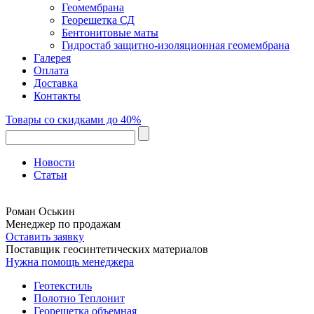
Геомембрана
Георешетка СД
Бентонитовые маты
Гидростаб защитно-изоляционная геомембрана
Галерея
Оплата
Доставка
Контакты
Товары со скидками до 40%
Новости
Статьи
Роман Оськин
Менеджер по продажам
Оставить заявку
Поставщик геосинтетических материалов
Нужна помощь менеджера
Геотекстиль
Полотно Теплонит
Георешетка объемная