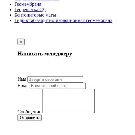
Геомембрана
Георешетка СД
Бентонитовые маты
Гидростаб защитно-изоляционная геомембрана
×
Написать менеджеру
Имя
Email
Сообщение
Отправить