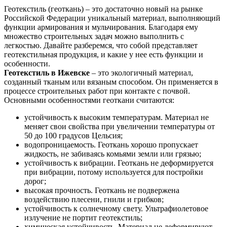
Геотекстиль (геоткань) – это достаточно новый на рынке
Российской Федерации уникальный материал, выполняющий
функции армирования и мульчирования. Благодаря ему
множество строительных задач можно выполнить с
легкостью. Давайте разберемся, что собой представляет
геотекстильная продукция, и какие у нее есть функции и
особенности.
Геотекстиль в Ижевске
– это экологичный материал,
созданный тканым или вязаным способом. Он применяется в
процессе строительных работ при контакте с почвой.
Основными особенностями геоткани считаются:
устойчивость к высоким температурам. Материал не
меняет свои свойства при увеличении температуры от
50 до 100 градусов Цельсия;
водопроницаемость. Геоткань хорошо пропускает
жидкость, не забиваясь комьями земли или грязью;
устойчивость к вибрации. Геоткань не деформируется
при вибрации, потому используется для постройки
дорог;
высокая прочность. Геоткань не подвержена
воздействию плесени, гнили и грибков;
устойчивость к солнечному свету. Ультрафиолетовое
излучение не портит геотекстиль;
химическая устойчивость. Материал не деформируют