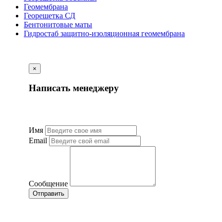
Геомембрана
Георешетка СД
Бентонитовые маты
Гидростаб защитно-изоляционная геомембрана
×
Написать менеджеру
Имя
Email
Сообщение
Отправить