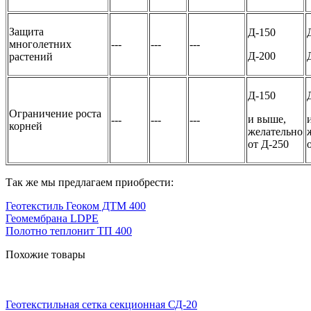
Защита
Д-150
многолетних
---
---
---
Д-200
растений
Д-150
Ограничение роста
и выше,
---
---
---
корней
желательно
от Д-250
Так же мы предлагаем приобрести:
Геотекстиль Геоком ДТМ 400
Геомембрана LDPE
Полотно теплонит ТП 400
Похожие товары
Геотекстильная сетка секционная СД-20