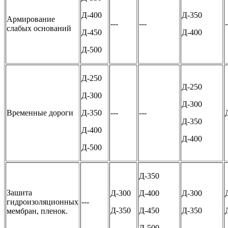
Д-400
Д-350
Армирование
---
---
-
слабых оснований
Д-450
Д-400
Д-500
Д-250
Д-250
Д-300
Д-300
Временные дороги
Д-350
---
---
Д-350
Д-400
Д-400
Д-500
Д-350
Зашита
Д-300
Д-400
Д-300
гидроизоляционных
---
Д-350
Д-450
Д-350
мембран, пленок.
Д-500