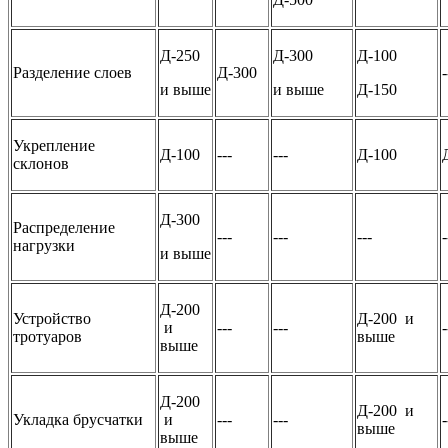
Д-250
Д-300
Д-100
Разделение слоев
Д-300
-
и выше
и выше
Д-150
Укрепление
Д-100
---
---
Д-100
склонов
Д-300
Распределение
---
---
---
-
нагрузки
и выше
Д-200
Устройство
Д-200 и
и
---
---
-
тротуаров
выше
выше
Д-200
Д-200 и
Укладка брусчатки
и
---
---
-
выше
выше