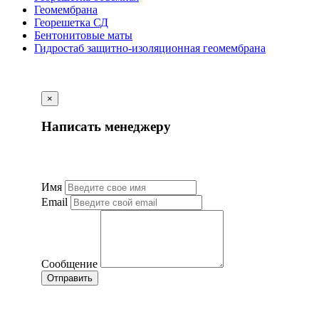
Геомембрана
Георешетка СД
Бентонитовые маты
Гидростаб защитно-изоляционная геомембрана
×
Написать менеджеру
Имя
Email
Сообщение
Отправить