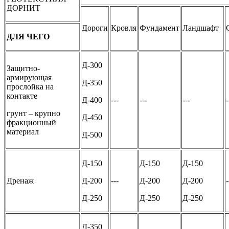
ДОРНИТ
Дороги
Кровля
Фундамент
Ландшафт
ДЛЯ ЧЕГО
Д-300
Защитно-
армирующая
Д-350
прослойка на
контакте
Д-400
---
---
---
-
грунт – крупно
Д-450
фракционный
материал
Д-500
Д-150
Д-150
Д-150
Дренаж
Д-200
---
Д-200
Д-200
-
Д-250
Д-250
Д-250
Д-350