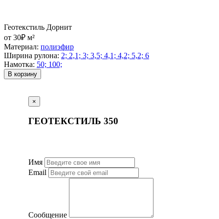
Геотекстиль Дорнит
от 30₽ м²
Материал:
полиэфир
Ширина рулона:
2; 2,1; 3; 3,5; 4,1; 4,2; 5,2; 6
Намотка:
50; 100;
В корзину
×
ГЕОТЕКСТИЛЬ 350
Имя
Email
Сообщение