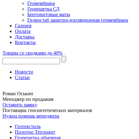
Геомембрана
Георешетка СД
Бентонитовые маты
Гидростаб защитно-изоляционная геомембрана
Галерея
Оплата
Доставка
Контакты
Товары со скидками до 40%
Новости
Статьи
Роман Оськин
Менеджер по продажам
Оставить заявку
Поставщик геосинтетических материалов
Нужна помощь менеджера
Геотекстиль
Полотно Теплонит
Георешетка объемная