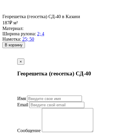
Георешетка (геосетка) СД-40 в Казани
187₽ м²
Материал:
Ширина рулона:
2; 4
Намотка:
25; 50
В корзину
×
Георешетка (геосетка) СД-40
Имя
Email
Сообщение