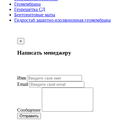
Геомембрана
Георешетка СД
Бентонитовые маты
Гидростаб защитно-изоляционная геомембрана
×
Написать менеджеру
Имя
Email
Сообщение
Отправить