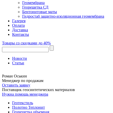
Геомембрана
Георешетка СД
Бентонитовые маты
Гидростаб защитно-изоляционная геомембрана
Галерея
Оплата
Доставка
Контакты
Товары со скидками до 40%
Новости
Статьи
Роман Оськин
Менеджер по продажам
Оставить заявку
Поставщик геосинтетических материалов
Нужна помощь менеджера
Геотекстиль
Полотно Теплонит
Георешетка объемная